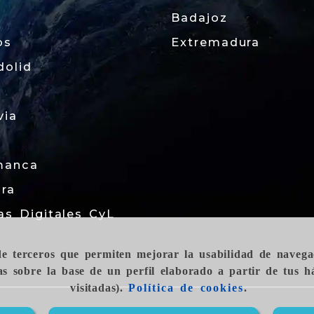
Badajoz
os
Extremadura
dolid
via
manca
ra
as Digitales CyL
 de terceros que permiten mejorar la usabilidad de navega
as sobre la base de un perfil elaborado a partir de tus 
visitadas).
Política de cookies
.