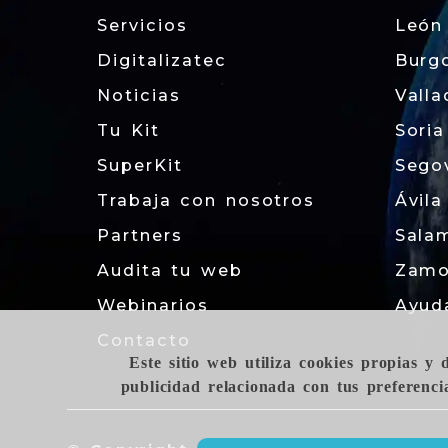
Servicios
León
Digitalizatec
Burg
Noticias
Valla
Tu Kit
Soria
SuperKit
Sego
Trabaja con nosotros
Ávila
Partners
Sala
Audita tu web
Zamo
Webinarios
Ayud
Contacto
Este sitio web utiliza cookies propias y
publicidad relacionada con tus preferenci