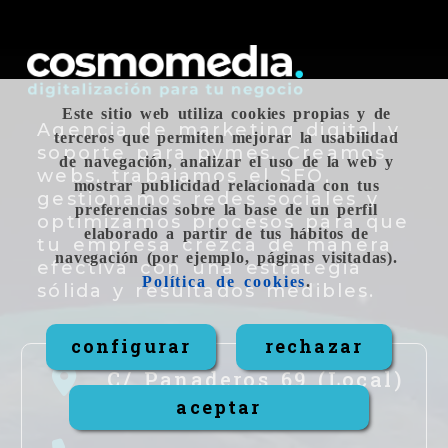
Este sitio web utiliza cookies propias y de
Agencia de marketing digital y
terceros que permiten mejorar la usabilidad
soporte para pymes. Creamos
de navegación, analizar el uso de la web y
webs, trabajamos el SEO,
mostrar publicidad relacionada con tus
gestionamos redes sociales y
preferencias sobre la base de un perfil
optimizamos procesos para que
elaborado a partir de tus hábitos de
tu empresa crezca de manera
navegación (por ejemplo, páginas visitadas).
efectiva con una estrategia
Política de cookies
.
sólida y resultados medibles.
configurar
rechazar
C/ Panaderos 69 (Local)
aceptar
-
Valladolid,
47004