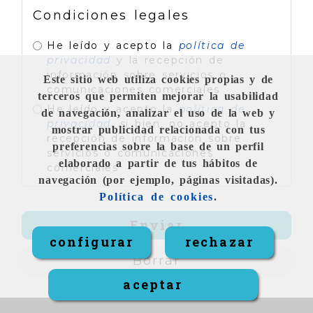
Condiciones legales
He leído y acepto la
política de
privacidad
y la recepción de
información sobre servicios o
Este sitio web utiliza cookies propias y de
comunicaciones comerciales
terceros que permiten mejorar la usabilidad
He leído y acepto la
política de
de navegación, analizar el uso de la web y
privacidad
, si bien, no acepto la
mostrar publicidad relacionada con tus
recepción de información sobre
preferencias sobre la base de un perfil
servicios o comunicaciones
elaborado a partir de tus hábitos de
comerciales
navegación (por ejemplo, páginas visitadas).
Política de cookies
.
Enviar
configurar
rechazar
Borrar
aceptar