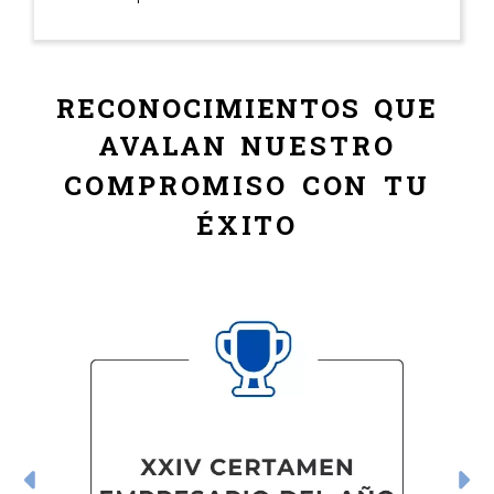
este mundillo del marketing y la
digitalización. ¡Muchas gracias
equipo! Volveremos a contactar
pronto
RECONOCIMIENTOS QUE
AVALAN
NUESTRO
COMPROMISO CON TU
ÉXITO
Anterior
S