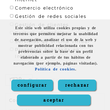
Comercio electrónico
Gestión de redes sociales
Gestión de clientes
Este sitio web utiliza cookies propias y de
Factura electrónica
terceros que permiten mejorar la usabilidad
de navegación, analizar el uso de la web y
Servicios de oficina virtual
mostrar publicidad relacionada con tus
Presencia Avanzada en
preferencias sobre la base de un perfil
Internet
elaborado a partir de tus hábitos de
navegación (por ejemplo, páginas visitadas).
Política de cookies
.
configurar
rechazar
aceptar
Condiciones legales