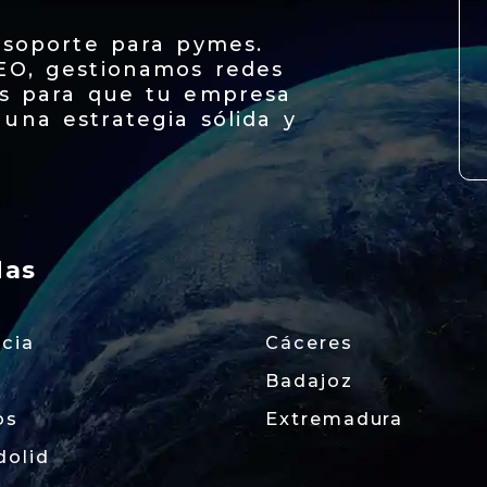
 soporte para pymes.
EO, gestionamos redes
os para que tu empresa
una estrategia sólida y
das
ncia
Cáceres
Badajoz
os
Extremadura
dolid