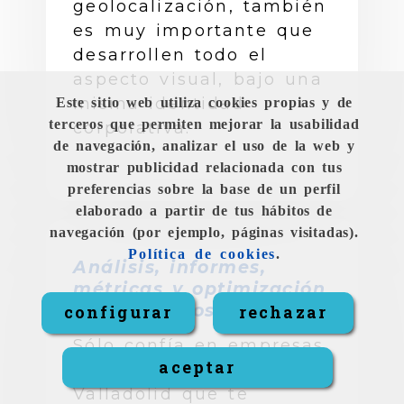
geolocalización, también
es muy importante que
desarrollen todo el
aspecto visual, bajo una
misma identidad
Este sitio web utiliza cookies propias y de
terceros que permiten mejorar la usabilidad
corporativa.
de navegación, analizar el uso de la web y
mostrar publicidad relacionada con tus
preferencias sobre la base de un perfil
elaborado a partir de tus hábitos de
navegación (por ejemplo, páginas visitadas).
Política de cookies
.
Análisis, informes,
métricas y optimización
de resultados
configurar
rechazar
Sólo confía en empresas
aceptar
de redes sociales en
Valladolid que te