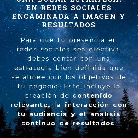
EN REDES SOCIALES
ENCAMINADA A IMAGEN Y
RESULTADOS
Para que tu presencia en
redes sociales sea efectiva,
debes contar con una
estrategia bien definida que
se alinee con los objetivos de
tu negocio. Esto incluye la
creación de
contenido
relevante, la interacción con
tu audiencia y el análisis
continuo de resultados
.