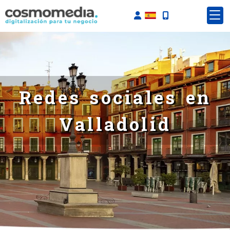
Identifícate
R
e
d
e
s
s
o
c
i
a
l
e
s
e
n
V
a
l
l
a
d
o
l
i
d