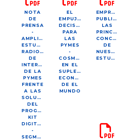
NOTA
EL
EMPRENDEDOR
DE
EMPUJÓN
PUBLICA
PRENSA
DECISIVO
LAS
-
PARA
PRINCIPALES
AMPLIACIÓN
LAS
CONCLUSIONE
ESTUDIO
PYMES
DE
RADIOGRAFÍA
-
NUESTRO
DE
COSMOMEDIA
ESTUDIO
INTERESES
EN EL
DE LA
SUPLEMENTO
PYMES
ECONÓMICO
FRENTE
DE EL
A LAS
MUNDO
SOLUCIONES
DEL
PROGRAMA
KIT
DIGITAL
-
SEGMENTO