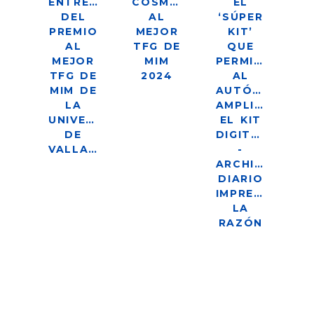
ENTREGA
COSMOMEDIA
EL
DEL
AL
‘SÚPER
PREMIO
MEJOR
KIT’
AL
TFG DE
QUE
MEJOR
MIM
PERMITE
TFG DE
2024
AL
MIM DE
AUTÓNOMO
LA
AMPLIAR
UNIVERSIDAD
EL KIT
DE
DIGITAL
VALLADOLID
-
ARCHIVO
DIARIO
IMPRESO
LA
RAZÓN