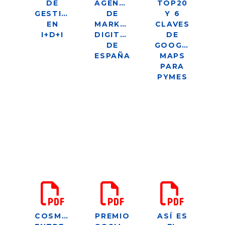
DE
AGENCIAS
TOP20
GESTIÓN
DE
Y 6
EN
MARKETING
CLAVES
I+D+I
DIGITAL
DE
DE
GOOGLE
ESPAÑA
MAPS
PARA
PYMES
COSMOMEDIA
PREMIO
ASÍ ES