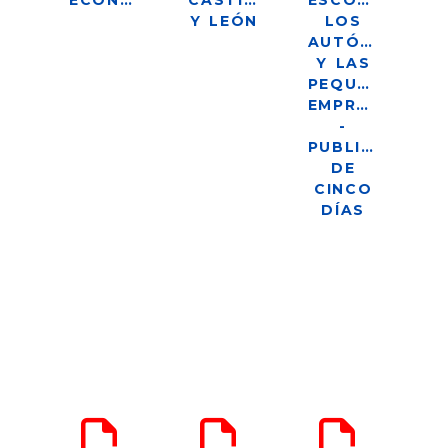
ECONOMISTA
CASTILLA
ESCOGEN
Y LEÓN
LOS
AUTÓNOMOS
Y LAS
PEQUEÑAS
EMPRESAS?
-
PUBLICACIÓN
DE
CINCO
DÍAS